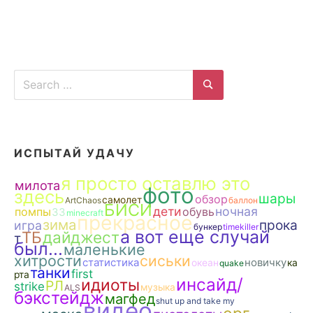
Search
for:
Search
ИСПЫТАЙ УДАЧУ
я просто оставлю это
милота
фото
здесь
шары
обзор
самолет
ArtChaos
баллон
БИСИ
дети
ночная
помпы
обувь
ЗЗ
minecraft
прекрасное
зима
прока
игра
бункер
timekiller
а вот еще случай
ТБ
дайджест
т
был...
маленькие
хитрости
сиськи
статистика
новичку
океан
ка
quake
танки
first
рта
инсайд/
идиоты
РЛ
strike
музыка
ALS
бэкстейдж
магфед
shut up and take my
видео