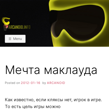
Skip
to
content
АРКАИНФО
Пейнтбол vs Paintball
Menu
Мечта маклауда
Posted on
2012-01-16
by
ARCANOID
Как известно, если кляксы нет, игрок в игре.
То есть цель игры можно