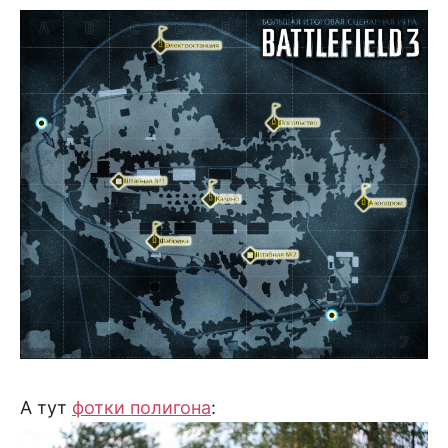
А тут
фотки полигона
: