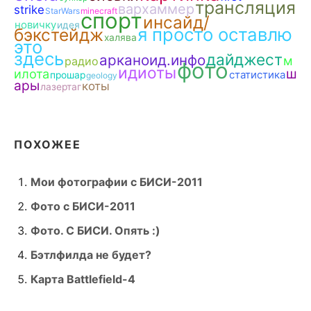
трансляция
вархаммер
strike
StarWars
minecraft
спорт
инсайд/
новичку
идея
я просто оставлю
бэкстейдж
халява
это
здесь
дайджест
арканоид.инфо
м
радио
фото
идиоты
ш
илота
статистика
прошар
geology
ары
коты
лазертаг
ПОХОЖЕЕ
Мои фотографии с БИСИ-2011
Фото с БИСИ-2011
Фото. С БИСИ. Опять :)
Бэтлфилда не будет?
Карта Battlefield-4