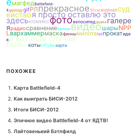
е
магфед
Battlefield-
прекрасное
суд
РЛ
gif
журнал
4
geology
50cal
я просто оставлю это
ейство
фото
здесь
галере
комикс
велосипед
quake
видео
я
NPP
сравнение
шары
радио
баллон
L
вархаммер
маска
прокат
милота
финны
иде
fail
а вот еще случай
я
был...
коты
обувь
карта
ПОХОЖЕЕ
Карта Battlefield-4
Как выиграть БИСИ-2012
Итоги БИСИ-2012
Эпичное видео Battlefield-4 от ЯДТВ!
Лайтовенький Бэтлфилд