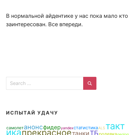
В нормальной айдентике у нас пока мало кто
заинтересован. Все впереди.
Search
for:
Search
ИСПЫТАЙ УДАЧУ
такт
анонс
фидер
статистика
самолет
yandex
ALS
ика
прекрасное
ТБ
танки
ролевка
geolog