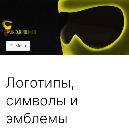
Skip
to
content
АРКАИНФО
Пейнтбол vs Paintball
Menu
Логотипы,
символы и
эмблемы