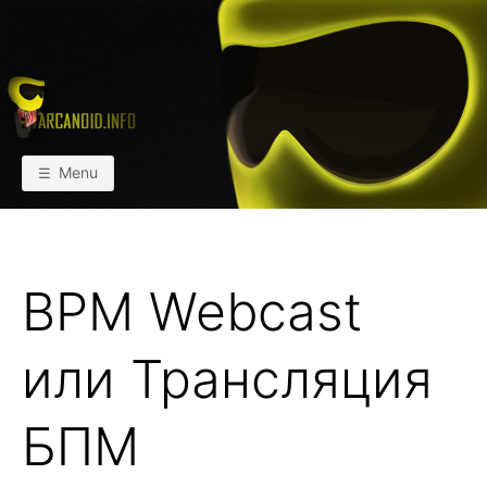
Skip
to
content
АРКАИНФО
Пейнтбол vs Paintball
Menu
BPM Webcast
или Трансляция
БПМ