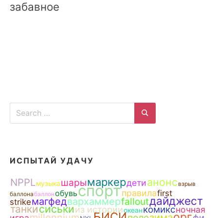
забавное
Search
for:
Search
ИСПЫТАЙ УДАЧУ
маркер
анонс
NPPL
шары
дети
музыка
взрыв
спорт
правила
обувь
first
баллона
баллон
дайджест
магфед
вархаммер
fallout
strike
сиськи
танки
из истории
комикс
ночная
океан
БИСИ
орг
зима
millennium
поле
фи
игра