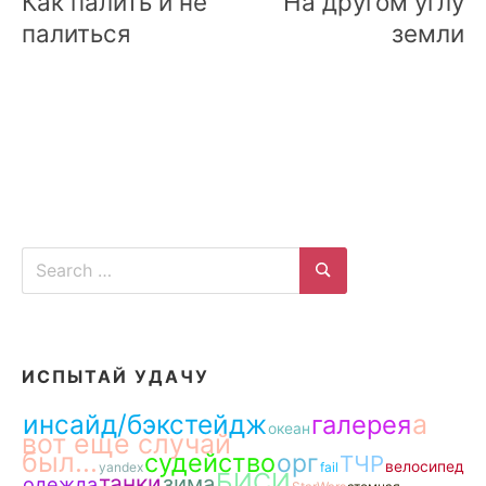
Как палить и не
На другом углу
палиться
земли
Search
for:
Search
ИСПЫТАЙ УДАЧУ
инсайд/бэкстейдж
а
галерея
океан
вот еще случай
был...
судейство
орг
ТЧР
велосипед
yandex
fail
БИСИ
танки
зима
одежда