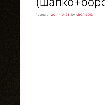
(шапко+бор
Posted on
2011-10-21
by
ARCANOID