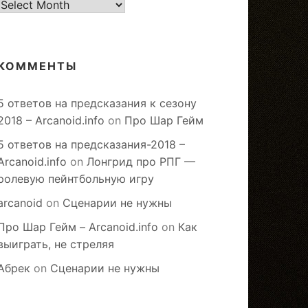
старое
КОММЕНТЫ
5 ответов на предсказания к сезону
2018 – Arcanoid.info
on
Про Шар Гейм
5 ответов на предсказания-2018 –
Arcanoid.info
on
Лонгрид про РПГ —
ролевую пейнтбольную игру
arcanoid
on
Сценарии не нужны
Про Шар Гейм – Arcanoid.info
on
Как
выиграть, не стреляя
Абрек
on
Сценарии не нужны