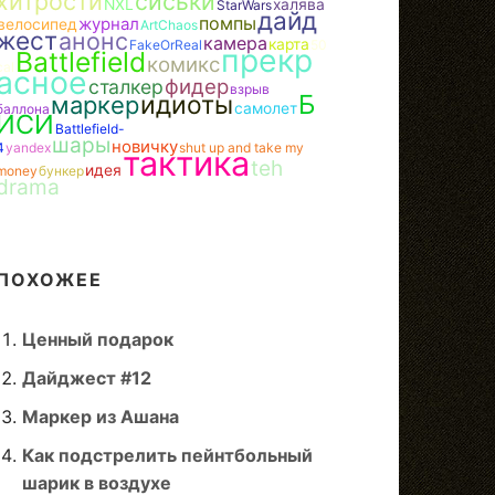
хитрости
сиськи
NXL
халява
StarWars
дайд
помпы
журнал
велосипед
ArtChaos
жест
анонс
камера
карта
FakeOrReal
50
прекр
Battlefield
комикс
cal
асное
фидер
сталкер
взрыв
Б
идиоты
маркер
самолет
баллона
ИСИ
Battlefield-
шары
новичку
4
yandex
shut up and take my
тактика
teh
идея
money
бункер
drama
ПОХОЖЕЕ
Ценный подарок
Дайджест #12
Маркер из Ашана
Как подстрелить пейнтбольный
шарик в воздухе