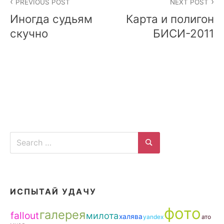
PREVIOUS POST
NEXT POST
navigation
Иногда судьям
Карта и полигон
скучно
БИСИ-2011
Search
for:
Search
ИСПЫТАЙ УДАЧУ
фото
галерея
fallout
милота
халява
yandex
ато