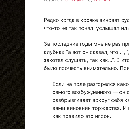
Posted on
2011-09-14
by
REFEREE
Редко когда в косяке виноват су
что-то не так понял, услышал ил
За последние годы мне не раз п
клубках “а вот он сказал, что…”, 
захотел слушать, так как…”. В ит
было прочесть внимательно. При
Если на поле разгорелся како
самого возбужденного — он 
разбрызгивает вокруг себя к
вами виновник торжества. И к
как правило это игрок.