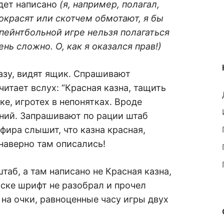
удет написано
(я, например, полагал,
окрасят или скотчем обмотают, я бы
 пейнтбольной игре нельзя полагаться
ень сложно. О, как я оказался прав!)
базу, видят ящик. Спрашивают
 читает вслух: “Красная казна, тащить
ке, игротех в непонятках. Вроде
иний. Запрашивают по рации штаб
фира слышит, что казна красная,
 наверно там описались!
таб, а там написано не Красная казна,
аске шрифт не разобрал и прочел
 на очки, равноценные часу игры двух