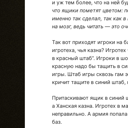
и уж тем более, что на ней б
что ящики пометят цветом: п
именно так сделал, так как в
на мозг, ведь читать — это оч
Так вот приходят игроки на 
игротеха, чья казна? Игротех
в красный штаб”. Игроки в шо
красную надо бы тащить в с
игры. Штаб игры сквозь гам э
кричит тащите в синий штаб,
Притаскивают ящик в синий ш
а Ханская казна. Игротех в м
неправильно. А армия попала
баз.