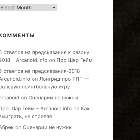
старое
КОММЕНТЫ
5 ответов на предсказания к сезону
2018 – Arcanoid.info
on
Про Шар Гейм
5 ответов на предсказания-2018 –
Arcanoid.info
on
Лонгрид про РПГ —
ролевую пейнтбольную игру
arcanoid
on
Сценарии не нужны
Про Шар Гейм – Arcanoid.info
on
Как
выиграть, не стреляя
Абрек
on
Сценарии не нужны