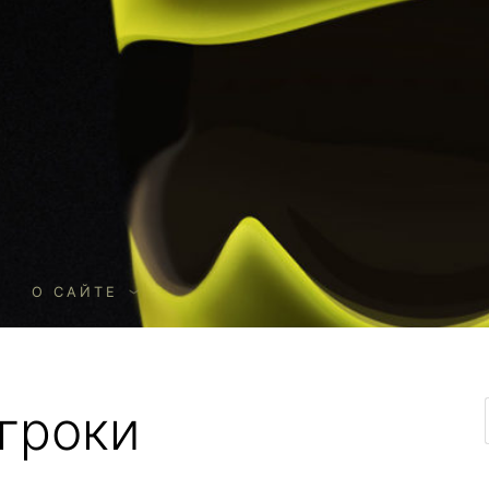
О
О САЙТЕ
гроки