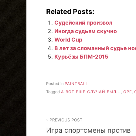
Related Posts:
Судейский произвол
Иногда судьям скучно
World Cup
8 лет за сломанный судье но
Курьёзы БПМ-2015
Posted in
PAINTBALL
Tagged
А ВОТ ЕЩЕ СЛУЧАЙ БЫЛ...
,
ОРГ
,
Post
PREVIOUS POST
navigation
Игра спортсмены против