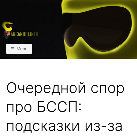
Skip
to
content
АРКАИНФО
Пейнтбол vs Paintball
Menu
Очередной спор
про БССП:
подсказки из-за