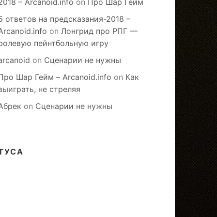
2018 – Arcanoid.info
on
Про Шар Гейм
5 ответов на предсказания-2018 –
Arcanoid.info
on
Лонгрид про РПГ —
ролевую пейнтбольную игру
arcanoid
on
Сценарии не нужны
Про Шар Гейм – Arcanoid.info
on
Как
выиграть, не стреляя
Абрек
on
Сценарии не нужны
ТУСА