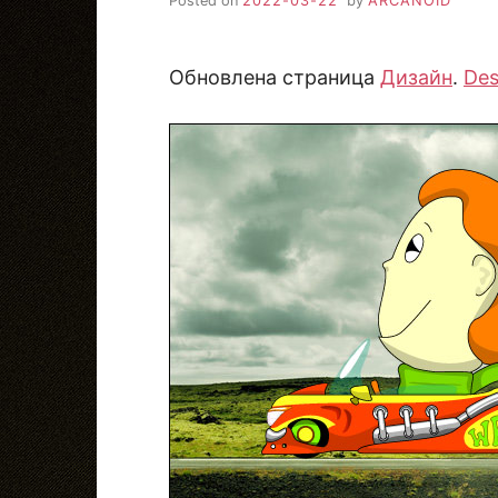
Posted on
2022-03-22
by
ARCANOID
Обновлена страница
Дизайн
.
Des