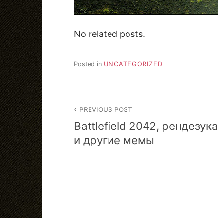
No related posts.
Posted in
UNCATEGORIZED
Post
PREVIOUS POST
navigation
Battlefield 2042, рендезука
и другие мемы