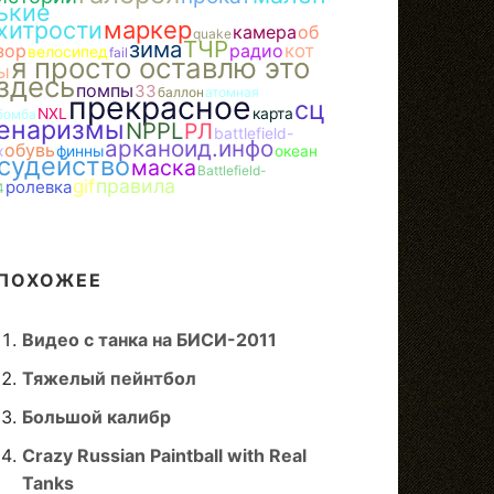
ькие
хитрости
маркер
камера
об
quake
зима
ТЧР
зор
радио
кот
велосипед
fail
я просто оставлю это
ы
здесь
помпы
ЗЗ
баллон
атомная
прекрасное
сц
NXL
карта
бомба
енаризмы
NPPL
РЛ
battlefield-
арканоид.инфо
обувь
x
финны
океан
судейство
маска
Battlefield-
правила
gif
ролевка
4
ПОХОЖЕЕ
Видео с танка на БИСИ-2011
Тяжелый пейнтбол
Большой калибр
Crazy Russian Paintball with Real
Tanks