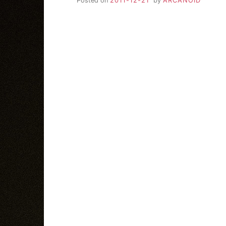
Posted on
2011-12-21
by
ARCANOID