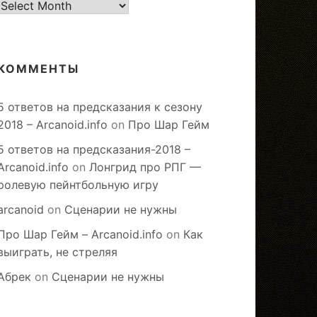
старое
КОММЕНТЫ
5 ответов на предсказания к сезону
2018 – Arcanoid.info
on
Про Шар Гейм
5 ответов на предсказания-2018 –
Arcanoid.info
on
Лонгрид про РПГ —
ролевую пейнтбольную игру
arcanoid
on
Сценарии не нужны
Про Шар Гейм – Arcanoid.info
on
Как
выиграть, не стреляя
Абрек
on
Сценарии не нужны