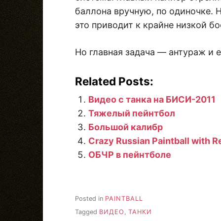
баллона вручную, по одиночке. 
это приводит к крайне низкой б
Но главная задача — антураж и 
Related Posts:
Видео с танка на БИСИ-2011
Тяжелый пейнтбол
Большой калибр
Crazy Russian Paintball with R
ОБЧР в пейнтболе
Posted in
PAINTBALL
Tagged
ВИДЕО
,
ТАНКИ