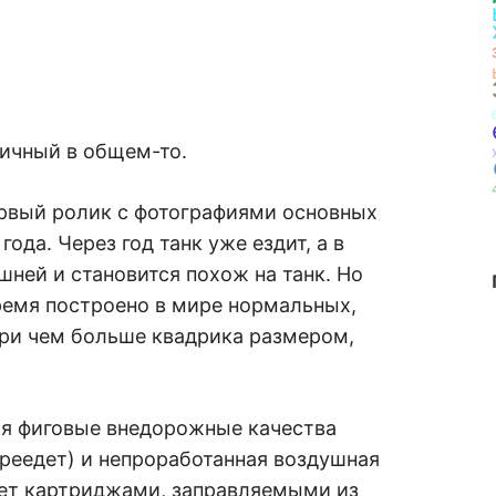
ичный в общем-то.
ервый ролик с фотографиями основных
ода. Через год танк уже ездит, а в
шней и становится похож на танк. Но
время построено в мире нормальных,
при чем больше квадрика размером,
ся фиговые внедорожные качества
ереедет) и непроработанная воздушная
яет картриджами, заправляемыми из