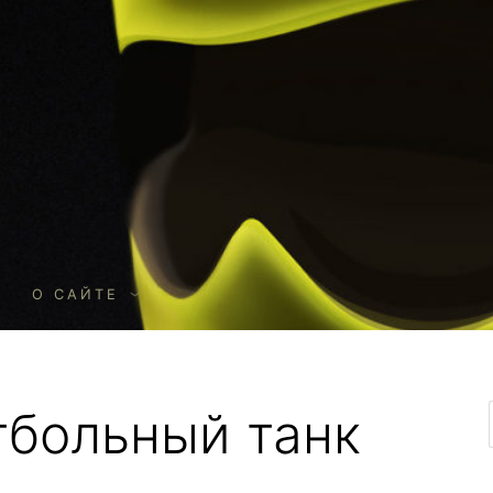
О
О САЙТЕ
тбольный танк