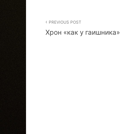
Post
PREVIOUS POST
navigation
Хрон «как у гаишника»