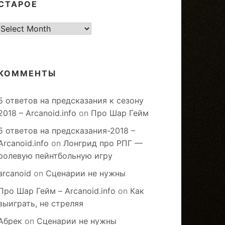
СТАРОЕ
старое
КОММЕНТЫ
5 ответов на предсказания к сезону
2018 – Arcanoid.info
on
Про Шар Гейм
5 ответов на предсказания-2018 –
Arcanoid.info
on
Лонгрид про РПГ —
ролевую пейнтбольную игру
arcanoid
on
Сценарии не нужны
Про Шар Гейм – Arcanoid.info
on
Как
выиграть, не стреляя
Абрек
on
Сценарии не нужны