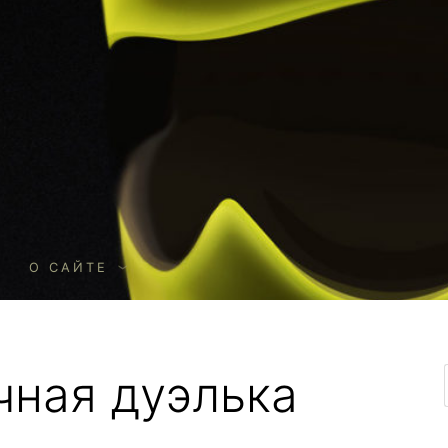
О
О САЙТЕ
чная дуэлька