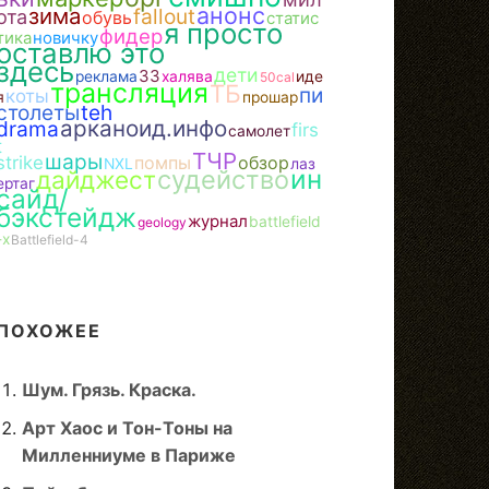
анонс
зима
fallout
ота
обувь
статис
я просто
фидер
тика
новичку
оставлю это
здесь
дети
ЗЗ
реклама
халява
иде
50cal
трансляция
ТБ
пи
коты
я
прошар
столеты
teh
арканоид.инфо
drama
firs
самолет
t
ТЧР
шары
strike
помпы
обзор
NXL
лаз
ин
судейство
дайджест
ертаг
сайд/
бэкстейдж
журнал
battlefield
geology
-x
Battlefield-4
ПОХОЖЕЕ
Шум. Грязь. Краска.
Арт Хаос и Тон-Тоны на
Милленниуме в Париже