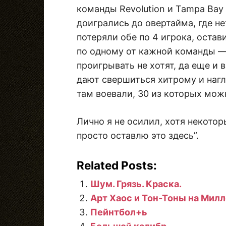
команды Revolution и Tampa Bay 
доигрались до овертайма, где не
потеряли обе по 4 игрока, оста
по одному от кажной команды — 
проигрывать не хотят, да еще и 
дают свершиться хитрому и нагл
там воевали, 30 из которых мож
Лично я не осилил, хотя некотор
просто оставлю это здесь”.
Related Posts:
Шум. Грязь. Краска.
Арт Хаос и Тон-Тоны на Мил
Пейнтбол+ь