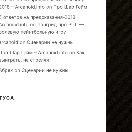
2018 – Arcanoid.info
on
Про Шар Гейм
5 ответов на предсказания-2018 –
Arcanoid.info
on
Лонгрид про РПГ —
ролевую пейнтбольную игру
arcanoid
on
Сценарии не нужны
Про Шар Гейм – Arcanoid.info
on
Как
выиграть, не стреляя
Абрек
on
Сценарии не нужны
ТУСА