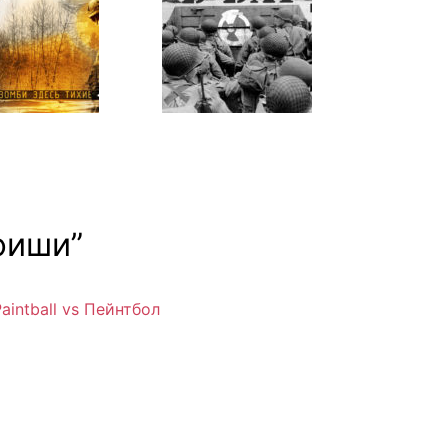
фиши
”
intball vs Пейнтбол