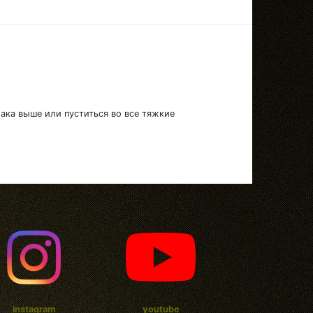
лака выше или пуститься во все тяжкие
instagram
youtube