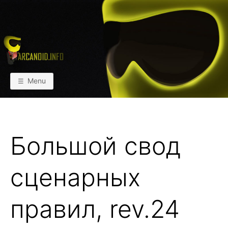
Skip
to
content
АРКАИНФО
Пейнтбол vs Paintball
Menu
Большой свод
сценарных
правил, rev.24